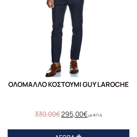
ΟΛΌΜΑΛΛΟ ΚΟΣΤΟΎΜΙ GUY LAROCHE
330,00
€
295,00
€
με Φ.Π.Α