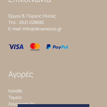
Ερμού 8, Πύργος Ηλείας
Τηλ.:
2621 028682
E-mail:
info@devenezos.gr
Αγορές
Καλάθι
Ταμείο
Λογαριασμός