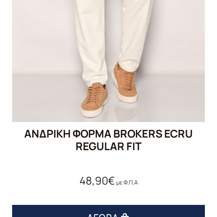
ΑΝΔΡΙΚΉ ΦΌΡΜΑ BROKERS ECRU
REGULAR FIT
48,90
€
με Φ.Π.Α