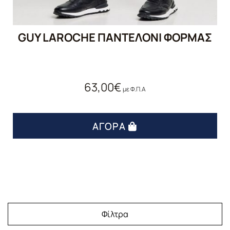
GUY LAROCHE ΠΑΝΤΕΛΌΝΙ ΦΌΡΜΑΣ
63,00
€
με Φ.Π.Α
ΑΓΟΡΆ
Φίλτρα