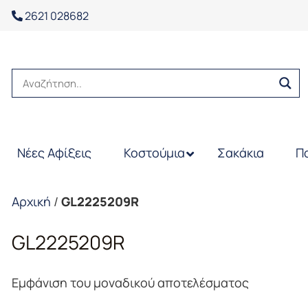
2621 028682
Νέες Αφίξεις
Κοστούμια
Σακάκια
Π
Αρχική
/
GL2225209R
GL2225209R
Εμφάνιση του μοναδικού αποτελέσματος