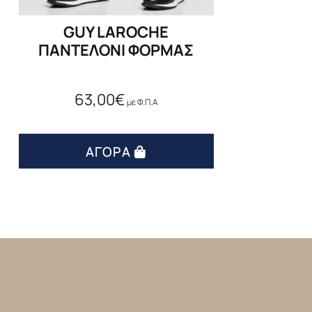
GUY LAROCHE
ΠΑΝΤΕΛΌΝΙ ΦΌΡΜΑΣ
63,00
€
με Φ.Π.Α
ΑΓΟΡΆ