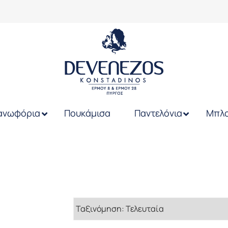
ανωφόρια
Πουκάμισα
Παντελόνια
Μπλο