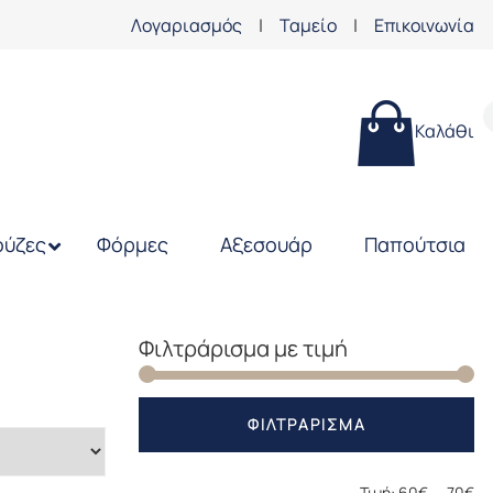
Λογαριασμός
|
Ταμείο
|
Επικοινωνία
Καλάθι
ύζες
Φόρμες
Αξεσουάρ
Παπούτσια
Φιλτράρισμα με τιμή
Ελ
Μέ
ΦΙΛΤΡΆΡΙΣΜΑ
τι
τι
Τιμή:
60€
—
70€