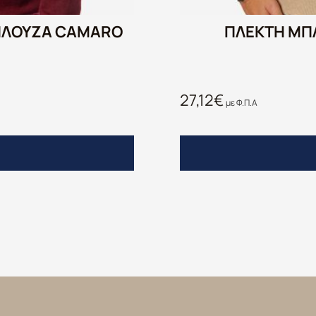
ΠΛΟΥΖΑ CAMARO
ΠΛΕΚΤΗ ΜΠ
27,12
€
με Φ.Π.Α