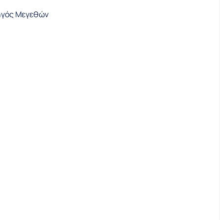
MARO
γός Μεγεθών
ότητα