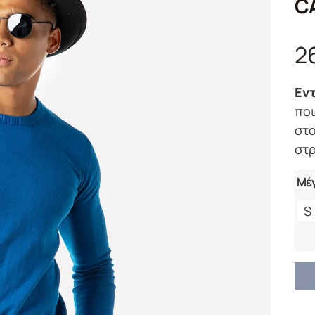
C
2
Εν
ποι
στο
στρ
Μέ
S
ΜΠ
ΠΛ
ΜΠ