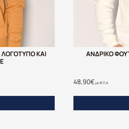
 ΛΟΓΌΤΥΠΟ ΚΑΙ
ΑΝΔΡΙΚΌ ΦΟΎ
E
48,90
€
με Φ.Π.Α