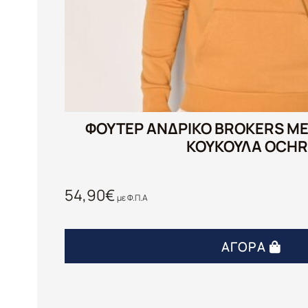
ΦΟΎΤΕΡ ΑΝΔΡΙΚΌ BROKERS ΜΕ
ΚΟΥΚΟΎΛΑ OCHR
54,90
€
με Φ.Π.Α
ΑΓΟΡΆ