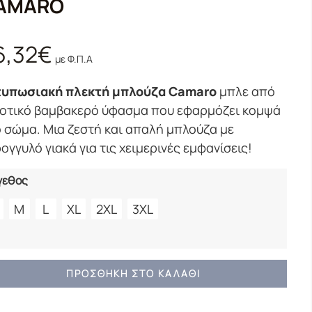
AMARO
6,32
€
με Φ.Π.Α
τυπωσιακή πλεκτή μπλούζα Camaro
μπλε από
οτικό βαμβακερό ύφασμα που εφαρμόζει κομψά
 σώμα. Μια ζεστή και απαλή μπλούζα με
ογγυλό γιακά για τις χειμερινές εμφανίσεις!
γεθος
M
L
XL
2XL
3XL
ΛΕ
ΠΡΟΣΘΉΚΗ ΣΤΟ ΚΑΛΆΘΙ
ΕΚΤΗ
ΛΟΥΖΑ