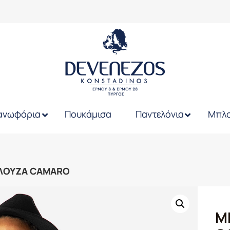
ανωφόρια
Πουκάμισα
Παντελόνια
Μπλο
ΛΟΥΖΑ CAMARO
Μ