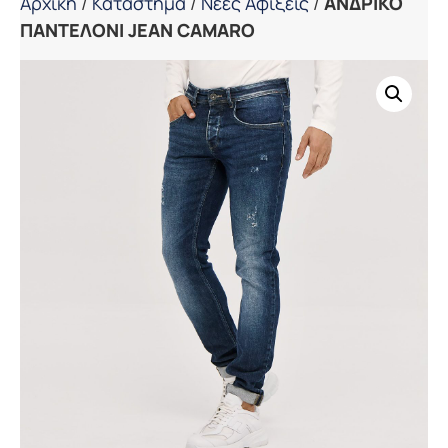
Αρχική
/
Κατάστημα
/
Νέες Αφίξεις
/
ΑΝΔΡΙΚΟ
ΠΑΝΤΕΛΟΝΙ JEAN CAMARO