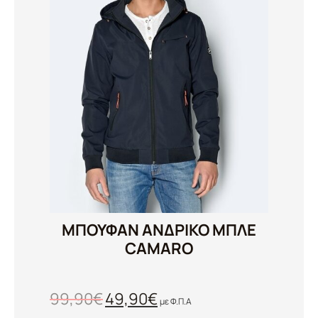
ΜΠΟΥΦΑΝ ΑΝΔΡΙΚΟ ΜΠΛΕ
CAMARO
99,90
€
49,90
€
με Φ.Π.Α