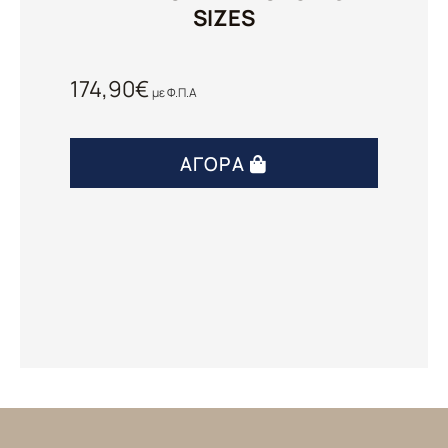
SIZES
174,90
€
με Φ.Π.Α
ΑΓΟΡΆ