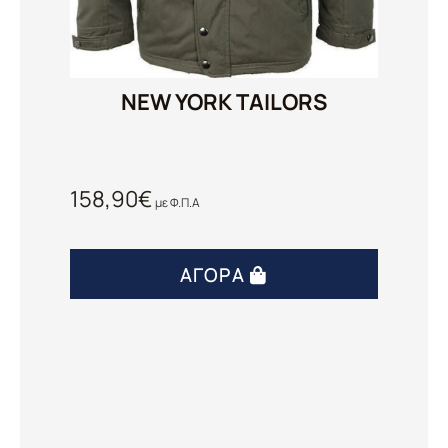
NEW YORK TAILORS
158,90
€
με Φ.Π.Α
ΑΓΟΡΆ