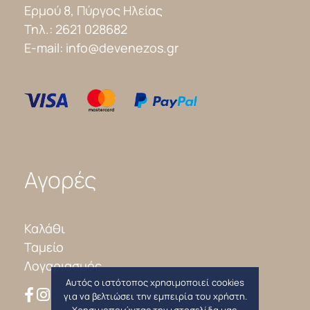
Ερμού 8, Πύργος Ηλείας
Τηλ.:
2621 028682
E-mail:
info@devenezos.gr
Αγορές
Καλάθι
Ταμείο
Λογαριασμός
Αυτός ο ιστότοπος χρησιμοποιεί cookies
για να βελτιώσει την εμπειρία του χρήστη.