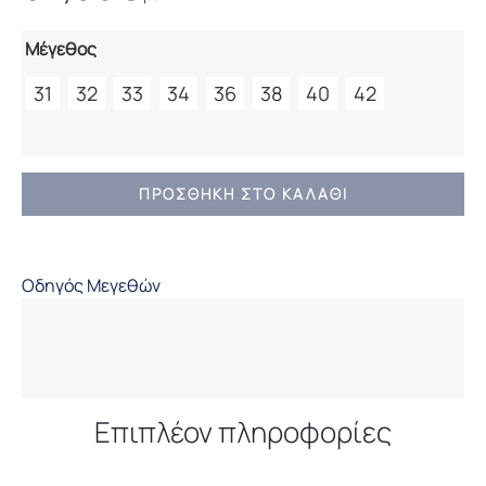
Μέγεθος
31
32
33
34
36
38
40
42
ΑΝΔΡΙΚΟ
ΠΡΟΣΘΉΚΗ ΣΤΟ ΚΑΛΆΘΙ
ΠΑΝΤΕΛΟΝΙ
JEAN
CAMARO
Οδηγός Μεγεθών
ποσότητα
Επιπλέον πληροφορίες