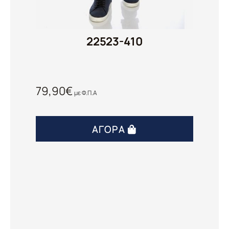
22523-410
79,90
€
με Φ.Π.Α
ΑΓΟΡΆ