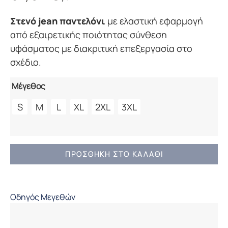
Στενό jean παντελόνι
με ελαστική εφαρμογή
από εξαιρετικής ποιότητας σύνθεση
υφάσματος με διακριτική επεξεργασία στο
σχέδιο.
Μέγεθος
S
M
L
XL
2XL
3XL
ΑΝΔΡΙΚΟ
ΠΡΟΣΘΉΚΗ ΣΤΟ ΚΑΛΆΘΙ
BLUE
JEAN
CAMARO
Οδηγός Μεγεθών
ΣΤΕΝΟ
ποσότητα