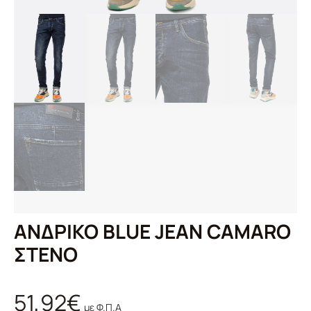
ΑΝΔΡΙΚΟ BLUE JEAN CAMARO
ΣΤΕΝΟ
51,92
€
με Φ.Π.Α