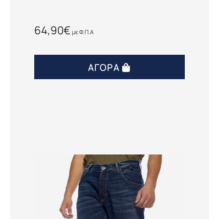
64,90
€
με Φ.Π.Α
ΑΓΟΡΆ