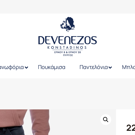
ανωφόρια
Πουκάμισα
Παντελόνια
Μπλο
2