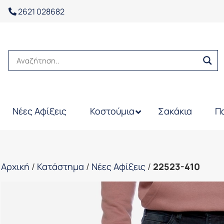
2621 028682
Νέες Αφίξεις
Κοστούμια
Σακάκια
Π
Αρχική
/
Κατάστημα
/
Νέες Αφίξεις
/
22523-410