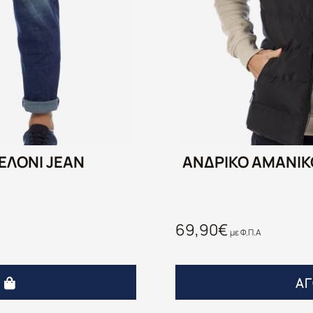
ΕΛΟΝΙ JEAN
ΑΝΔΡΙΚΟ ΑΜΑΝΙ
69,90
€
με Φ.Π.Α
Ά
Α