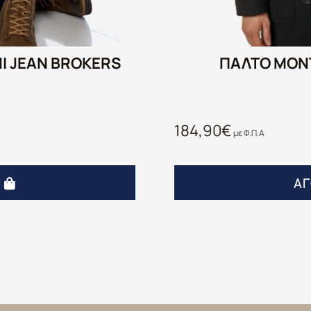
Ι JEAN BROKERS
ΠΑΛΤΟ ΜΟΝ
184,90
€
με Φ.Π.Α
Ά
Α