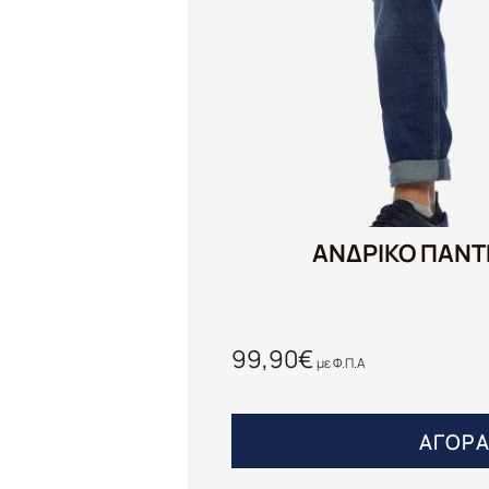
ΑΝΔΡΙΚΟ ΠΑΝΤ
99,90
€
με Φ.Π.Α
ΑΓΟΡ