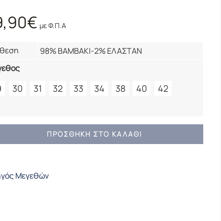
9,90
€
με Φ.Π.Α
νθεση
98% ΒΑΜΒΑΚΙ-2% ΕΛΑΣΤΑΝ
γεθος
9
30
31
32
33
34
38
40
42
23-
ΠΡΟΣΘΉΚΗ ΣΤΟ ΚΑΛΆΘΙ
ότητα
γός Μεγεθών