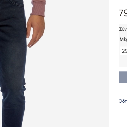
7
Σύ
Μέ
2
225
410
ποσ
Οδη