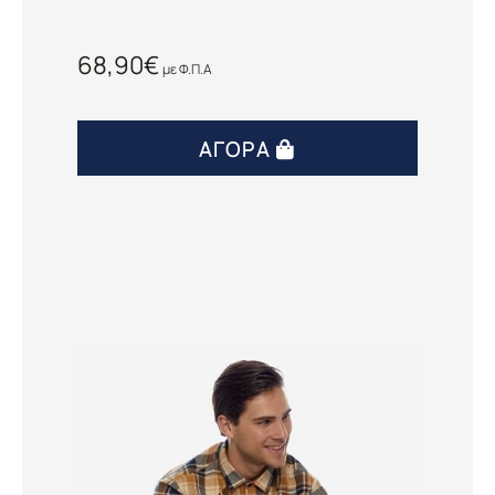
68,90
€
με Φ.Π.Α
ΑΓΟΡΆ