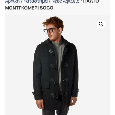
Αρχική
/
Κατάστημα
/
Νέες Αφίξεις
/
ΠΑΛΤΟ
ΜΟΝΤΓΚΟΜΕΡΙ SOGO