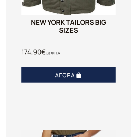
NEW YORK TAILORS BIG
SIZES
174,90
€
με Φ.Π.Α
ΑΓΟΡΆ