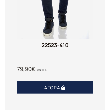
22523-410
79,90
€
με Φ.Π.Α
ΑΓΟΡΆ