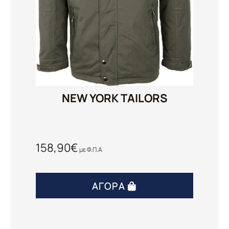
NEW YORK TAILORS
158,90
€
με Φ.Π.Α
ΑΓΟΡΆ