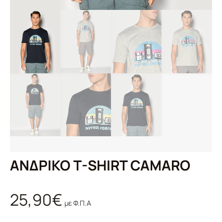
ΑΝΔΡΙΚΟ T-SHIRT CAMARO
25,90
€
με Φ.Π.Α