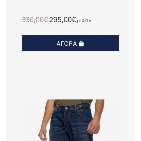
330,00
€
295,00
€
με Φ.Π.Α
ΑΓΟΡΆ