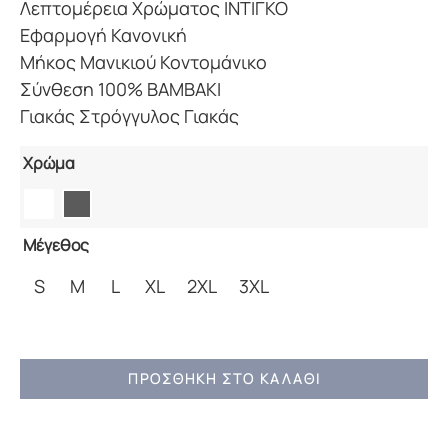
Λεπτομέρεια Χρώματος ΙΝΤΙΓΚΟ
Εφαρμογή Κανονική
Μήκος Μανικιού Κοντομάνικο
Σύνθεση 100% ΒΑΜΒΑΚΙ
Γιακάς Στρόγγυλος Γιακάς
Χρώμα
Μέγεθος
S
M
L
XL
2XL
3XL
ΑΝΔΡΙΚΟ
ΠΡΟΣΘΉΚΗ ΣΤΟ ΚΑΛΆΘΙ
T-
SHIRT
CAMARO