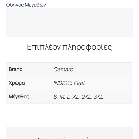
Οδηγός Μεγεθών
ποσότητα
Επιπλέον πληροφορίες
Camaro
Brand
INDIGO, Γκρί
Χρώμα
S, M, L, XL, 2XL, 3XL
Μέγεθος