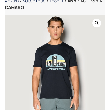
Αρχική
/
Κατάστημα
/
T-Shirt
/
ΑΝΔΡΙΚΟ T-SHIRT
CAMARO