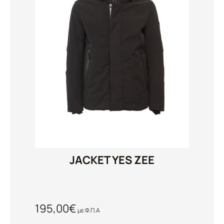
JACKET YES ZEE
195,00
€
με Φ.Π.Α