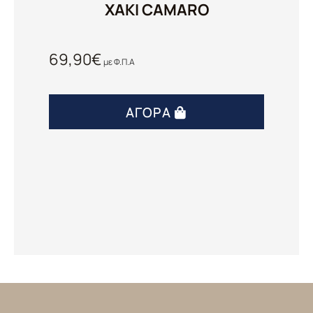
ΧΑΚΙ CAMARO
69,90
€
με Φ.Π.Α
ΑΓΟΡΆ