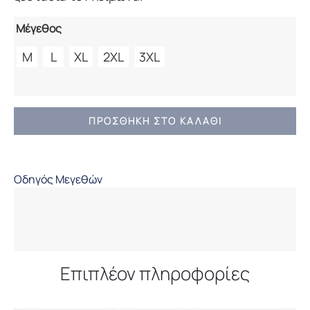
Μέγεθος
M
L
XL
2XL
3XL
Ανδρικό
ΠΡΟΣΘΉΚΗ ΣΤΟ ΚΑΛΆΘΙ
Αμάνικο
Μπουφάν
Camaro
Οδηγός Μεγεθών
Με
Κουκούλα
Ecru
ποσότητα
Επιπλέον πληροφορίες