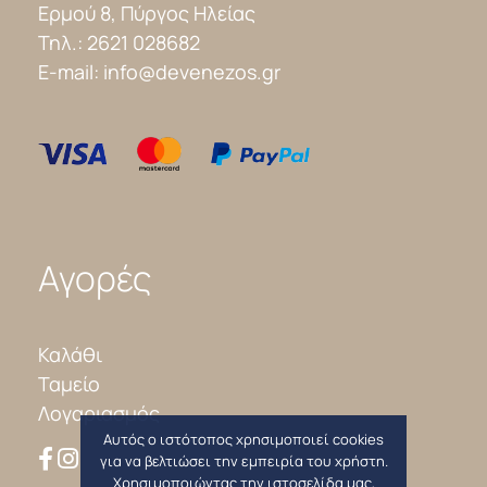
Ερμού 8, Πύργος Ηλείας
Τηλ.:
2621 028682
E-mail:
info@devenezos.gr
Αγορές
Καλάθι
Ταμείο
Λογαριασμός
Αυτός ο ιστότοπος χρησιμοποιεί cookies
για να βελτιώσει την εμπειρία του χρήστη.
Χρησιμοποιώντας την ιστοσελίδα μας,