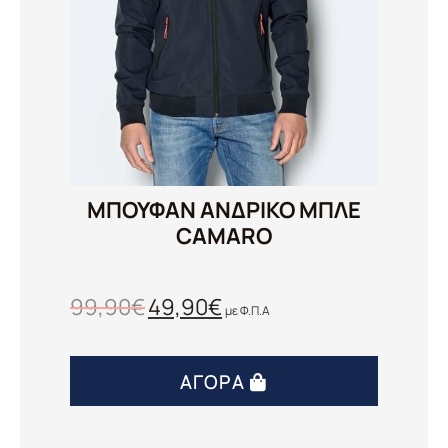
ΜΠΟΥΦΑΝ ΑΝΔΡΙΚΟ ΜΠΛΕ
CAMARO
99,90
€
49,90
€
με Φ.Π.Α
ΑΓΟΡΆ