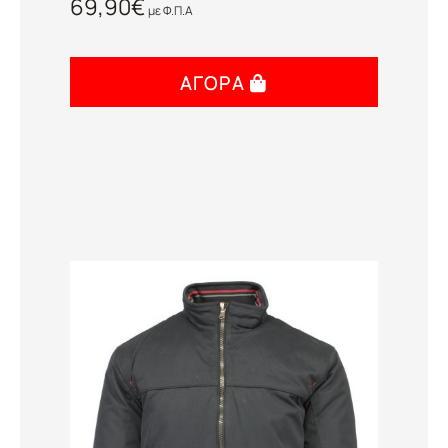
69,90
€
με Φ.Π.Α
ΑΓΟΡΆ