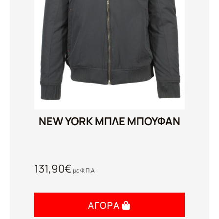
NEW YORK ΜΠΛΕ ΜΠΟΥΦΑΝ
131,90
€
με Φ.Π.Α
ΑΓΟΡΆ