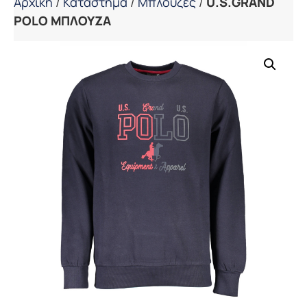
Αρχική
/
Κατάστημα
/
Μπλούζες
/
U.S.GRAND
POLO ΜΠΛΟΥΖΑ