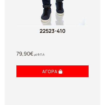
22523-410
79,90
€
με Φ.Π.Α
ΑΓΟΡΆ