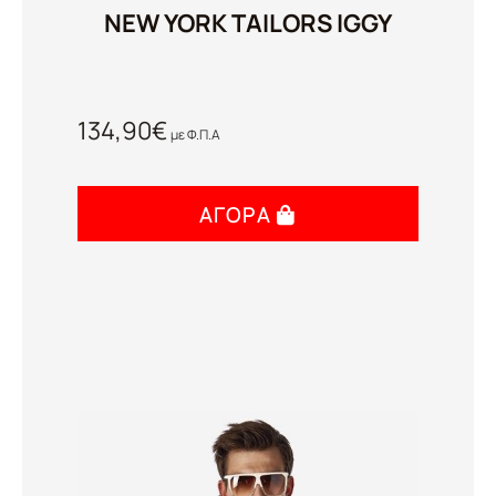
NEW YORK TAILORS IGGY
134,90
€
με Φ.Π.Α
ΑΓΟΡΆ