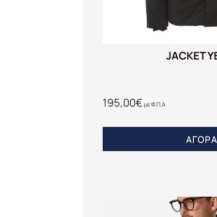
JACKET Y
195,00
€
με Φ.Π.Α
ΑΓΟΡ