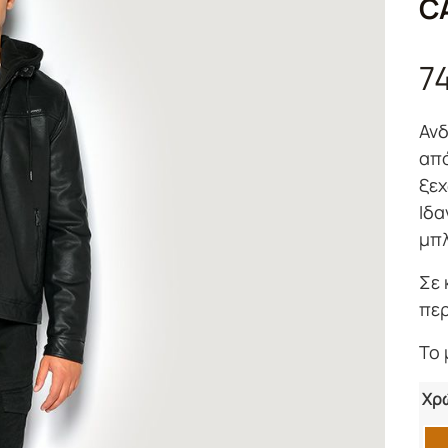
C
7
Ανδ
από
ξεχ
Ιδα
μπλ
Σε 
πε
Το 
Χρ