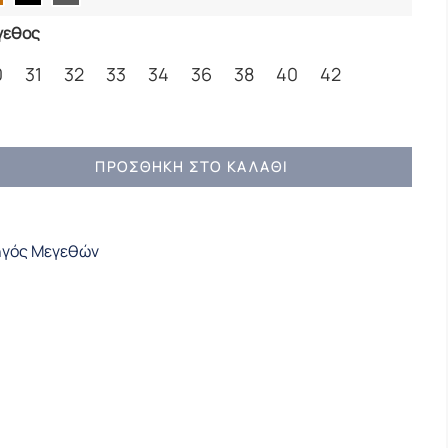
γεθος
0
31
32
33
34
36
38
40
42
ΡΙΚΟ
ΠΡΟΣΘΉΚΗ ΣΤΟ ΚΑΛΆΘΙ
ΤΕΛΟΝΙ
RGO
MARO
γός Μεγεθών
CK
ULAR
ότητα