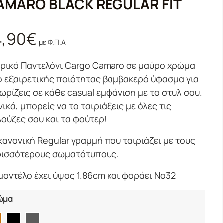
AMARO BLACK REGULAR FIT
4,90
€
με Φ.Π.Α
ρικό Παντελόνι Cargo Camaro σε μαύρο χρώμα
 εξαιρετικής ποιότητας βαμβακερό ύφασμα για
ωρίζεις σε κάθε casual εμφάνιση με το στυλ σου.
νικά, μπορείς να το ταιριάξεις με όλες τις
ούζες σου και τα φούτερ!
κανονική Regular γραμμή που ταιριάζει με τους
ρισσότερους σωματότυπους.
μοντέλο έχει ύψος 1.86cm και φοράει Νο32
ώμα