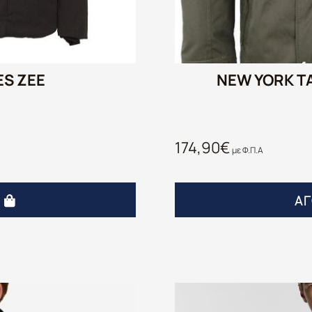
ES ZEE
NEW YORK TA
174,90
€
με Φ.Π.Α
Ά
Α