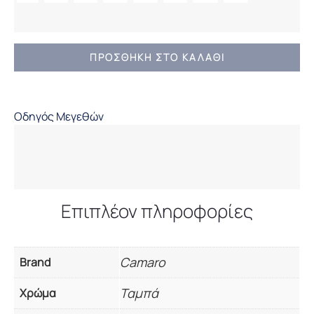
ΑΝΔΡΙΚΟ
ΠΡΟΣΘΉΚΗ ΣΤΟ ΚΑΛΆΘΙ
ΠΑΝΤΕΛΟΝΙ
CARGO
CAMARO
Οδηγός Μεγεθών
TOBACCO
REGULAR
FIT
ποσότητα
Επιπλέον πληροφορίες
Camaro
Brand
Ταμπά
Χρώμα