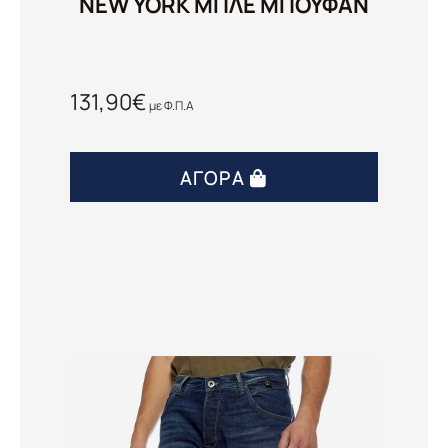
NEW YORK ΜΠΛΕ ΜΠΟΥΦΑΝ
131,90
€
με Φ.Π.Α
ΑΓΟΡΆ