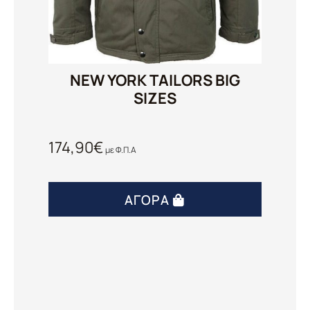
NEW YORK TAILORS BIG
SIZES
174,90
€
με Φ.Π.Α
ΑΓΟΡΆ