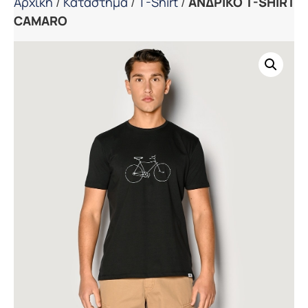
Αρχική
/
Κατάστημα
/
T-Shirt
/
ΑΝΔΡΙΚΟ T-SHIRT
CAMARO