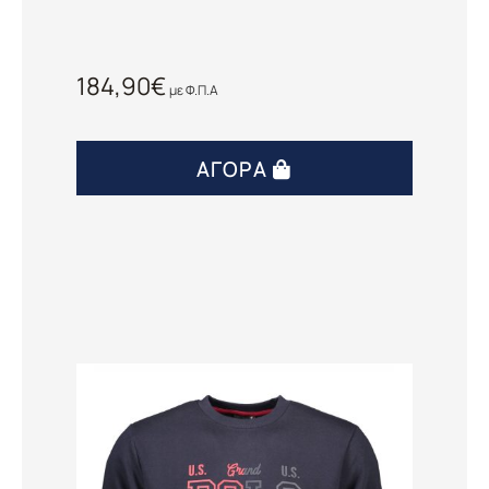
184,90
€
με Φ.Π.Α
ΑΓΟΡΆ