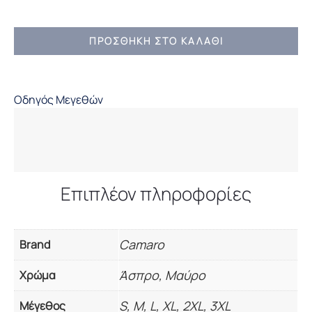
ΑΝΔΡΙΚΟ
ΠΡΟΣΘΉΚΗ ΣΤΟ ΚΑΛΆΘΙ
T-
SHIRT
CAMARO
Οδηγός Μεγεθών
ποσότητα
Επιπλέον πληροφορίες
Camaro
Brand
Άσπρο, Μαύρο
Χρώμα
S, M, L, XL, 2XL, 3XL
Μέγεθος