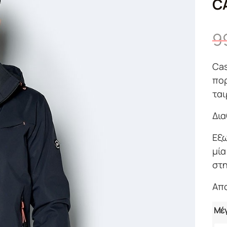
C
9
Cas
πορ
ται
Δια
Εξω
μία
στη
Απ
Μέ