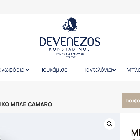
ανωφόρια
Πουκάμισα
Παντελόνια
Μπλο
Προσφο
ΙΚΟ ΜΠΛΕ CAMARO
Μ