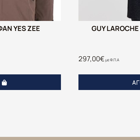
ΑΝ YES ZEE
GUY LAROCHE
297,00
€
με Φ.Π.Α
Ά
Α