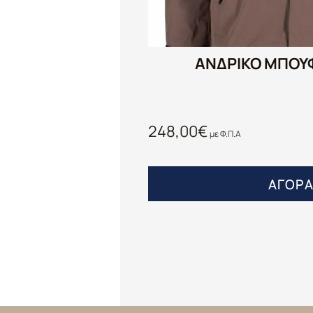
ΑΝΔΡΙΚΟ ΜΠΟΥΦ
248,00
€
με Φ.Π.Α
ΑΓΟΡ