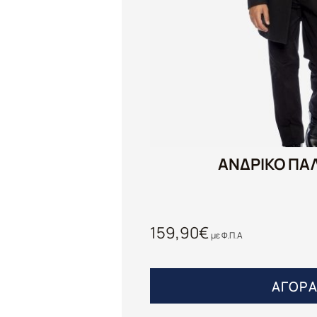
ΑΝΔΡΙΚΟ ΠΑ
159,90
€
με Φ.Π.Α
ΑΓΟΡ