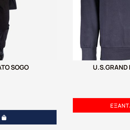
ΛΤΟ SOGO
U.S.GRAND
ΕΞΑΝ
Ά