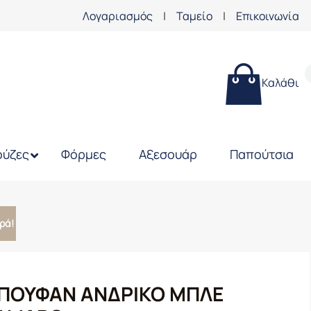
Λογαριασμός
|
Ταμείο
|
Επικοινωνία
Καλάθι
ύζες
Φόρμες
Αξεσουάρ
Παπούτσια
ρά!
ΠΟΥΦΑΝ ΑΝΔΡΙΚΟ ΜΠΛΕ